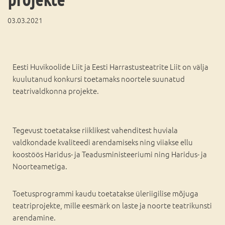
03.03.2021
Eesti Huvikoolide Liit ja Eesti Harrastusteatrite Liit on välja
kuulutanud konkursi toetamaks noortele suunatud
teatrivaldkonna projekte.
Tegevust toetatakse riiklikest vahenditest huviala
valdkondade kvaliteedi arendamiseks ning viiakse ellu
koostöös Haridus- ja Teadusministeeriumi ning Haridus- ja
Noorteametiga.
Toetusprogrammi kaudu toetatakse üleriigilise mõjuga
teatriprojekte, mille eesmärk on laste ja noorte teatrikunsti
arendamine.