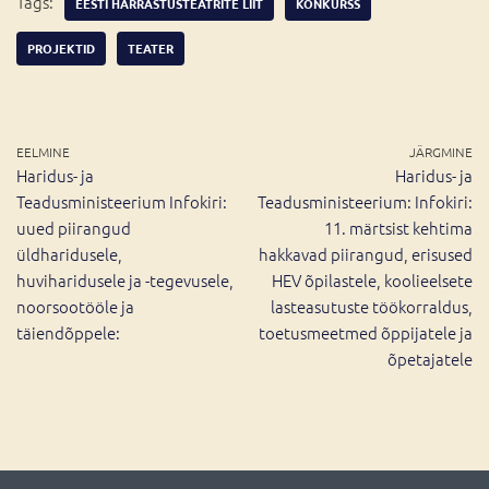
Tags:
EESTI HARRASTUSTEATRITE LIIT
KONKURSS
PROJEKTID
TEATER
EELMINE
JÄRGMINE
Haridus- ja
Haridus- ja
Teadusministeerium Infokiri:
Teadusministeerium: Infokiri:
uued piirangud
11. märtsist kehtima
üldharidusele,
hakkavad piirangud, erisused
huviharidusele ja -tegevusele,
HEV õpilastele, koolieelsete
noorsootööle ja
lasteasutuste töökorraldus,
täiendõppele:
toetusmeetmed õppijatele ja
õpetajatele