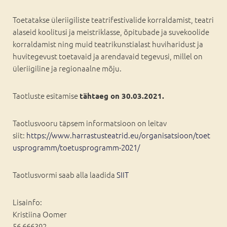
Toetatakse üleriigiliste teatrifestivalide korraldamist, teatri
alaseid koolitusi ja meistriklasse, õpitubade ja suvekoolide
korraldamist ning muid teatrikunstialast huviharidust ja
huvitegevust toetavaid ja arendavaid tegevusi, millel on
üleriigiline ja regionaalne mõju.
Taotluste esitamise
tähtaeg on 30.03.2021.
Taotlusvooru täpsem informatsioon on leitav
siit:
https://www.harrastusteatrid.eu/organisatsioon/toet
usprogramm/toetusprogramm-2021/
Taotlusvormi saab alla laadida
SIIT
Lisainfo:
Kristiina Oomer
56 666392