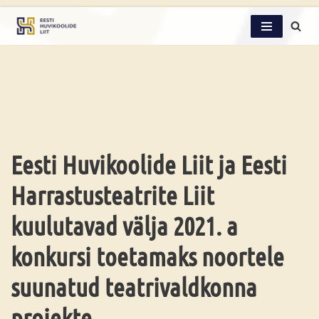
Skip
to
content
Eesti Huvikoolide Liit ja Eesti
Harrastusteatrite Liit
kuulutavad välja 2021. a
konkursi toetamaks noortele
suunatud teatrivaldkonna
projekte